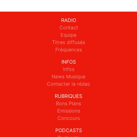
RADIO
Contact
Equipe
Titres diffusés
Fréquences
INFOS
Infos
News Musique
Contacter la rédac
RUBRIQUES
Bons Plans
Emissions
Concours
PODCASTS