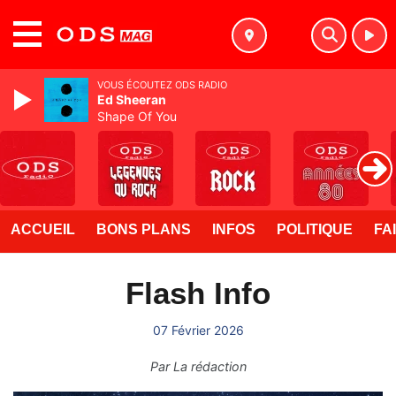
MENU
VOUS ÉCOUTEZ ODS RADIO
Ed Sheeran
Shape Of You
ACCUEIL
BONS PLANS
INFOS
POLITIQUE
FA
Flash Info
07 Février 2026
Par
La rédaction