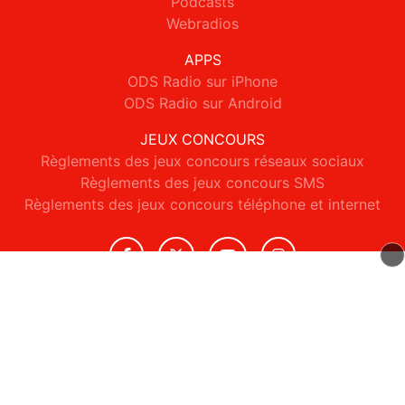
Podcasts
Webradios
APPS
ODS Radio sur iPhone
ODS Radio sur Android
JEUX CONCOURS
Règlements des jeux concours réseaux sociaux
Règlements des jeux concours SMS
Règlements des jeux concours téléphone et internet
© 2026 ODS Radio Tous droits réservés.
Signaler un contenu
-
Mentions légales
-
Politique de cookies
-
Contact