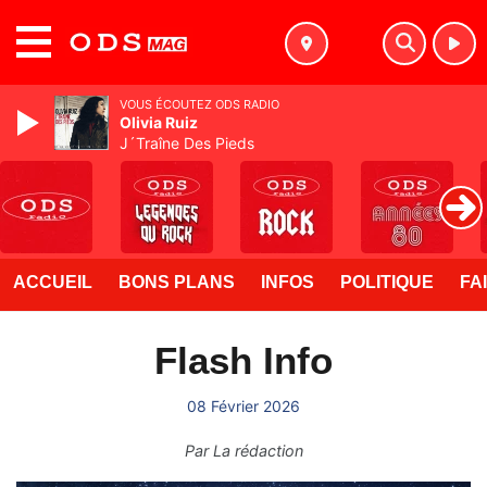
MENU
VOUS ÉCOUTEZ ODS RADIO
Olivia Ruiz
J´Traîne Des Pieds
ACCUEIL
BONS PLANS
INFOS
POLITIQUE
FA
Flash Info
08 Février 2026
Par
La rédaction