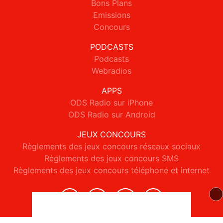
Bons Plans
Emissions
Concours
PODCASTS
Podcasts
Webradios
APPS
ODS Radio sur iPhone
ODS Radio sur Android
JEUX CONCOURS
Règlements des jeux concours réseaux sociaux
Règlements des jeux concours SMS
Règlements des jeux concours téléphone et internet