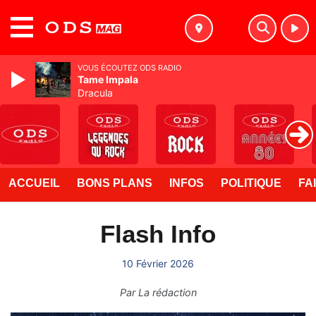
MENU
VOUS ÉCOUTEZ ODS RADIO
Tame Impala
Dracula
ACCUEIL
BONS PLANS
INFOS
POLITIQUE
FA
Flash Info
10 Février 2026
Par
La rédaction