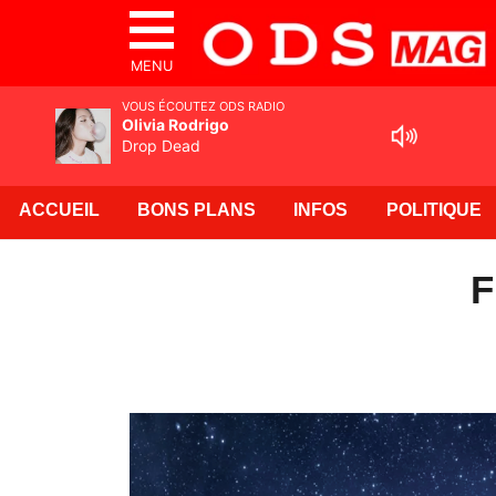
MENU
VOUS ÉCOUTEZ ODS RADIO
Olivia Rodrigo
Drop Dead
ACCUEIL
BONS PLANS
INFOS
POLITIQUE
F