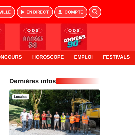
VILLE
EN DIRECT
COMPTE
ONCOURS
HOROSCOPE
EMPLOI
FESTIVALS
Dernières infos
Locales