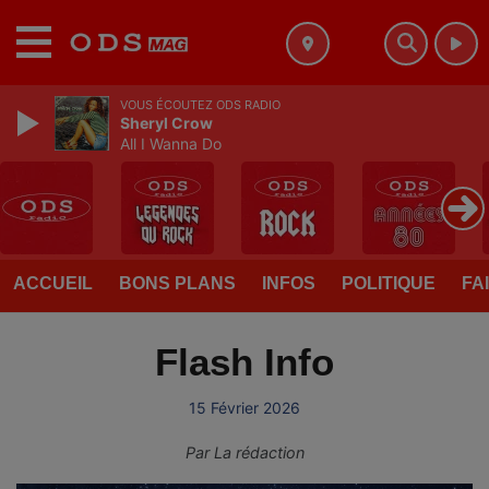
MENU
VOUS ÉCOUTEZ ODS RADIO
Sheryl Crow
All I Wanna Do
ACCUEIL
BONS PLANS
INFOS
POLITIQUE
FA
Flash Info
15 Février 2026
Par
La rédaction