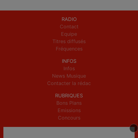
RADIO
Contact
Equipe
Titres diffusés
Fréquences
INFOS
Infos
News Musique
Contacter la rédac
RUBRIQUES
Bons Plans
Emissions
Concours
PODCASTS
Podcasts