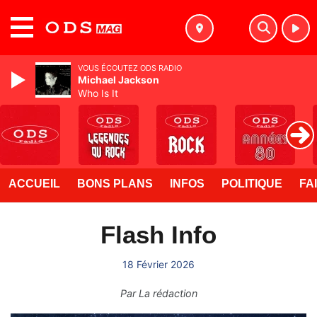
MENU
VOUS ÉCOUTEZ ODS RADIO
Michael Jackson
Who Is It
ACCUEIL
BONS PLANS
INFOS
POLITIQUE
FA
Flash Info
18 Février 2026
Par
La rédaction