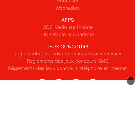
Podcasts
Webradios
APPS
ODS Radio sur iPhone
ODS Radio sur Android
JEUX CONCOURS
Règlements des jeux concours réseaux sociaux
Règlements des jeux concours SMS
Règlements des jeux concours téléphone et internet
© 2026 ODS Radio Tous droits réservés.
Signaler un contenu
-
Mentions légales
-
Politique de cookies
-
Contact