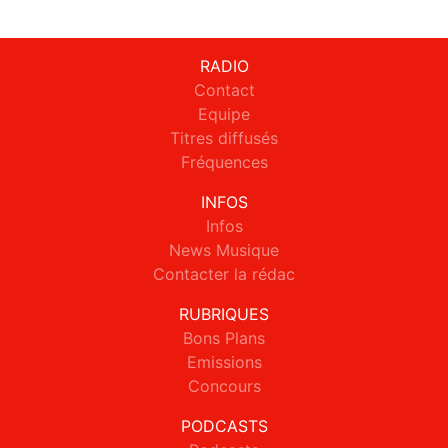
RADIO
Contact
Equipe
Titres diffusés
Fréquences
INFOS
Infos
News Musique
Contacter la rédac
RUBRIQUES
Bons Plans
Emissions
Concours
PODCASTS