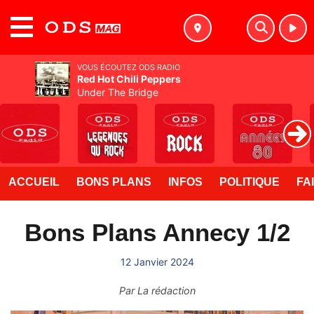
MENU
VOUS ÉCOUTEZ ODS RADIO
Red Hot Chili Peppers
Under The Bridge
ACCUEIL
BONS PLANS
INFOS
POLITIQUE
FA
Bons Plans Annecy 1/2
12 Janvier 2024
Par
La rédaction