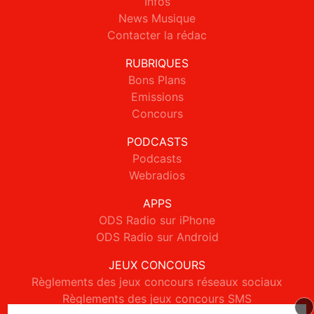
Infos
News Musique
Contacter la rédac
RUBRIQUES
Bons Plans
Emissions
Concours
PODCASTS
Podcasts
Webradios
APPS
ODS Radio sur iPhone
ODS Radio sur Android
JEUX CONCOURS
Règlements des jeux concours réseaux sociaux
Règlements des jeux concours SMS