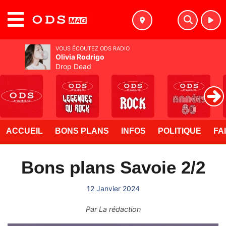
MENU
VOUS ÉCOUTEZ ODS RADIO
Olivia Rodrigo
Drop Dead
ACCUEIL
BONS PLANS
INFOS
POLITIQUE
FA
Bons plans Savoie 2/2
12 Janvier 2024
Par
La rédaction