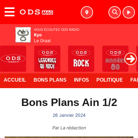
MENU
VOUS ÉCOUTEZ ODS RADIO
Kyo
Le Graal
ACCUEIL
BONS PLANS
INFOS
POLITIQUE
FA
Bons Plans Ain 1/2
26 Janvier 2024
Par
La rédaction