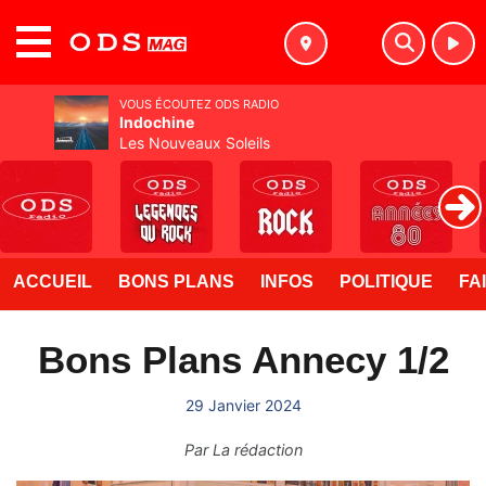
MENU
VOUS ÉCOUTEZ ODS RADIO
Indochine
Les Nouveaux Soleils
ACCUEIL
BONS PLANS
INFOS
POLITIQUE
FA
Bons Plans Annecy 1/2
29 Janvier 2024
Par
La rédaction