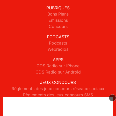
RUBRIQUES
Bons Plans
Emissions
Concours
PODCASTS
Podcasts
Webradios
APPS
ODS Radio sur iPhone
ODS Radio sur Android
JEUX CONCOURS
Règlements des jeux concours réseaux sociaux
Règlements des jeux concours SMS
Règlements des jeux concours téléphone et internet