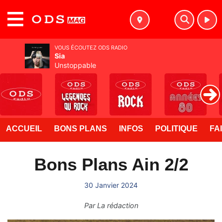
MENU
VOUS ÉCOUTEZ ODS RADIO
Sia
Unstoppable
ACCUEIL
BONS PLANS
INFOS
POLITIQUE
FA
Bons Plans Ain 2/2
30 Janvier 2024
Par
La rédaction