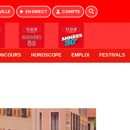
VILLE
EN DIRECT
COMPTE
ONCOURS
HOROSCOPE
EMPLOI
FESTIVALS