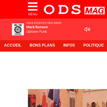
MENU
VOUS ÉCOUTEZ ODS RADIO
Mark Ronson
Uptown Funk
ACCUEIL
BONS PLANS
INFOS
POLITIQUE