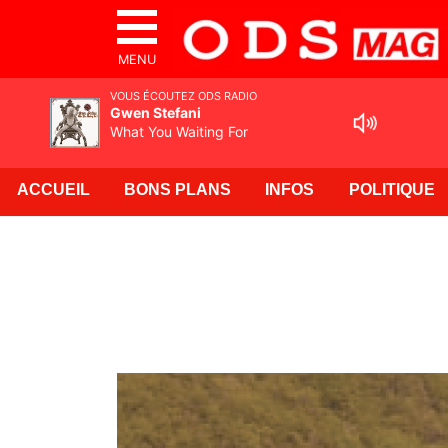
MENU
VOUS ÉCOUTEZ ODS RADIO
Gwen Stefani
What You Waiting For
ACCUEIL
BONS PLANS
INFOS
POLITIQUE