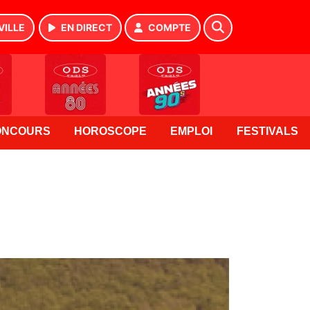
VILLE
EN DIRECT
COMPTE
ONCOURS
HOROSCOPE
EMPLOI
FESTIVALS