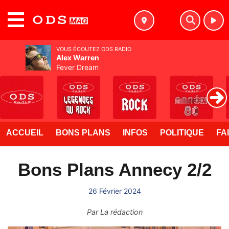
MENU
VOUS ÉCOUTEZ ODS RADIO
Alex Warren
Fever Dream
ACCUEIL
BONS PLANS
INFOS
POLITIQUE
FA
Bons Plans Annecy 2/2
26 Février 2024
Par
La rédaction