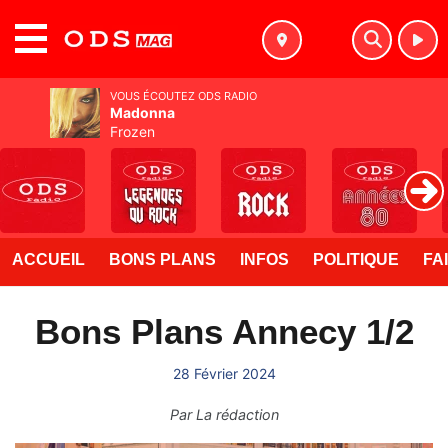
MENU
VOUS ÉCOUTEZ ODS RADIO
Madonna
Frozen
ACCUEIL
BONS PLANS
INFOS
POLITIQUE
FA
Bons Plans Annecy 1/2
28 Février 2024
Par
La rédaction