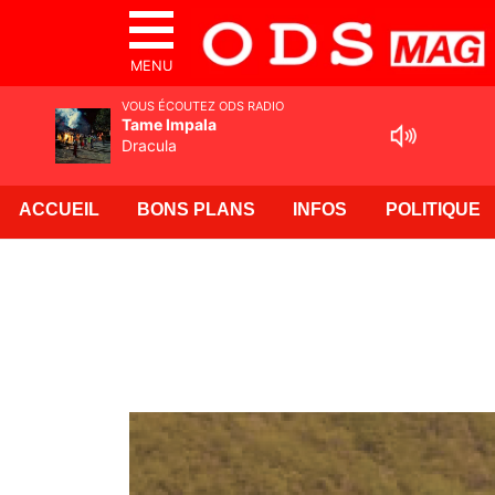
MENU
VOUS ÉCOUTEZ ODS RADIO
Tame Impala
Dracula
ACCUEIL
BONS PLANS
INFOS
POLITIQUE