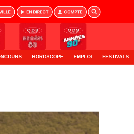
VILLE
EN DIRECT
COMPTE
ONCOURS
HOROSCOPE
EMPLOI
FESTIVALS