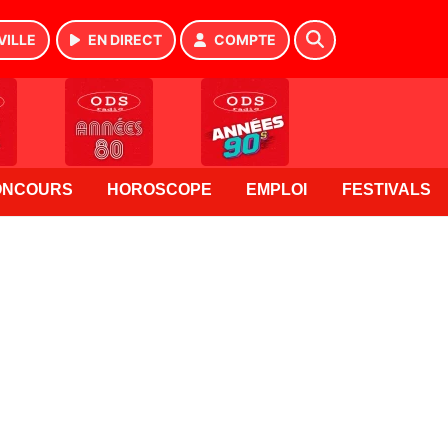
VILLE
EN DIRECT
COMPTE
ONCOURS
HOROSCOPE
EMPLOI
FESTIVALS