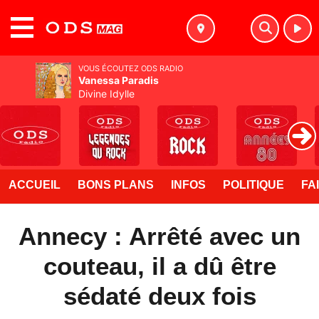
MENU
VOUS ÉCOUTEZ ODS RADIO
Vanessa Paradis
Divine Idylle
ACCUEIL
BONS PLANS
INFOS
POLITIQUE
FA
Annecy : Arrêté avec un
couteau, il a dû être
sédaté deux fois