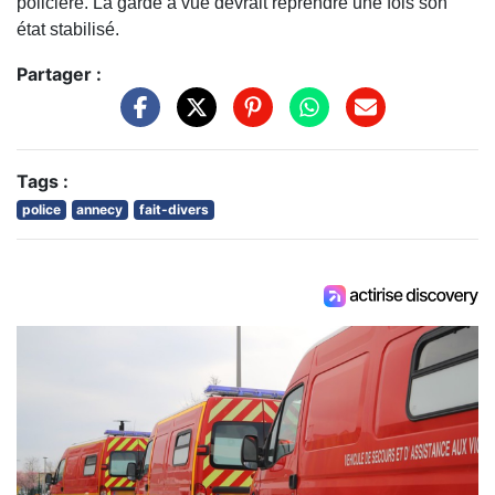
policière. La garde à vue devrait reprendre une fois son
état stabilisé.
Partager :
Tags :
police
annecy
fait-divers